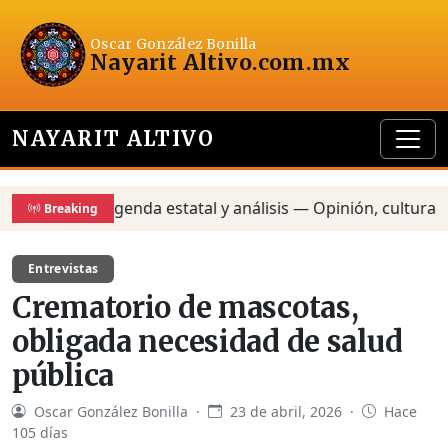
Oscar González Bonilla
Nayarit Altivo
.com.mx
NAYARIT ALTIVO
Agenda estatal y análisis — Opinión, cultura y pol
Breaking
Entrevistas
Crematorio de mascotas,
obligada necesidad de salud
pública
Oscar González Bonilla ·
23 de abril, 2026 ·
Hace
105 días