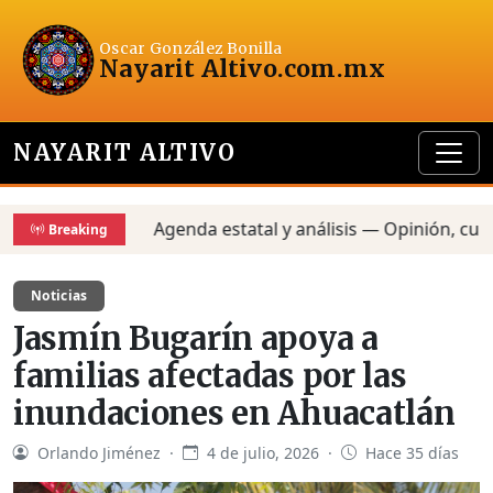
Oscar González Bonilla
Nayarit Altivo
.com.mx
NAYARIT ALTIVO
Agenda estatal y análisis — Opinión, cultur
Breaking
Noticias
Jasmín Bugarín apoya a
familias afectadas por las
inundaciones en Ahuacatlán
Orlando Jiménez ·
4 de julio, 2026 ·
Hace 35 días