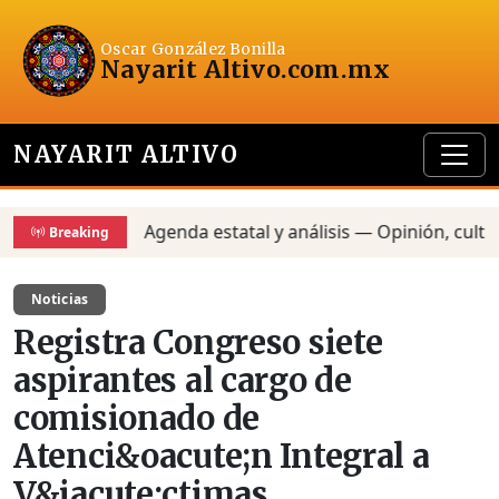
Oscar González Bonilla
Nayarit Altivo
.com.mx
NAYARIT ALTIVO
Agenda estatal y análisis — Opinión, cultura 
Breaking
Noticias
Registra Congreso siete
aspirantes al cargo de
comisionado de
Atenci&oacute;n Integral a
V&iacute;ctimas