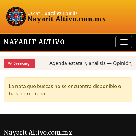
Oscar González Bonilla
Nayarit Altivo
.com.mx
NAYARIT ALTIVO
Agenda estatal y análisis — Opinión, 
Breaking
La nota que buscas no se encuentra disponible o
ha sido retirada.
Nayarit Altivo.com.mx