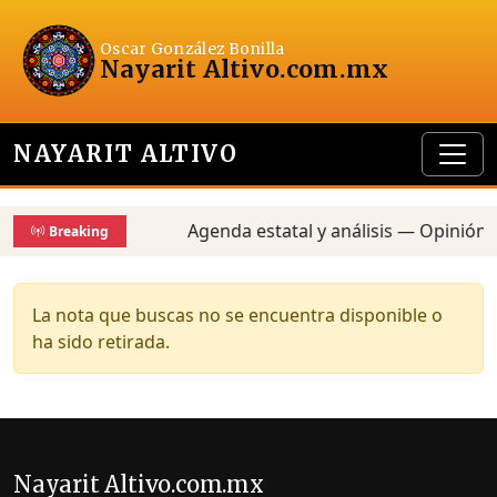
Oscar González Bonilla
Nayarit Altivo
.com.mx
NAYARIT ALTIVO
Agenda estatal y análisis — Opinión,
Breaking
La nota que buscas no se encuentra disponible o
ha sido retirada.
Nayarit Altivo.com.mx