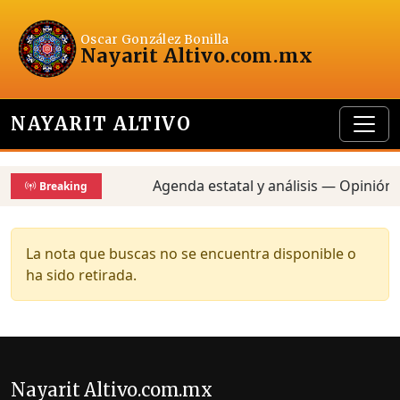
Oscar González Bonilla
Nayarit Altivo
.com.mx
NAYARIT ALTIVO
Agenda estatal y análisis — Opinión,
Breaking
La nota que buscas no se encuentra disponible o
ha sido retirada.
Nayarit Altivo.com.mx