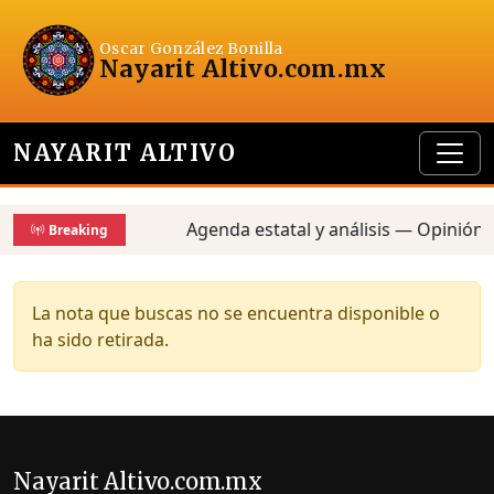
Oscar González Bonilla
Nayarit Altivo
.com.mx
NAYARIT ALTIVO
Agenda estatal y análisis — Opinión,
Breaking
La nota que buscas no se encuentra disponible o
ha sido retirada.
Nayarit Altivo.com.mx