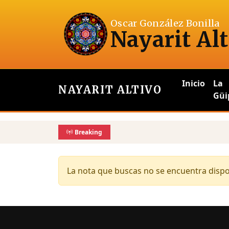
Oscar González Bonilla
Nayarit Alt
Inicio
La
NAYARIT ALTIVO
Güi
Breaking
La nota que buscas no se encuentra dispon