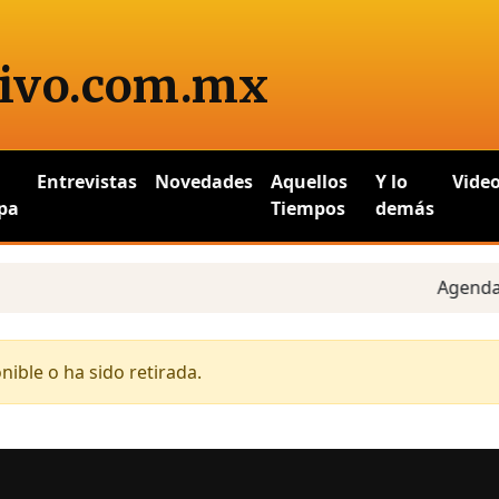
ivo
.com.mx
Entrevistas
Novedades
Aquellos
Y lo
Vide
pa
Tiempos
demás
Agenda es
ible o ha sido retirada.