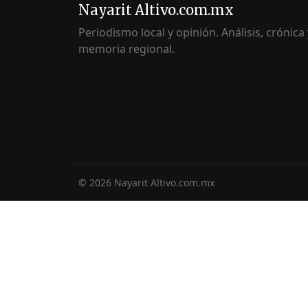
Nayarit Altivo.com.mx
Periodismo local y opinión. Análisis, crónica 
memoria regional.
©
2026
Nayarit Altivo.com.mx