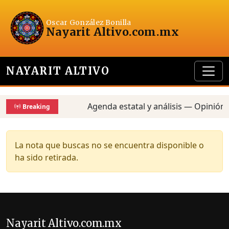
Oscar González Bonilla
Nayarit Altivo
.com.mx
NAYARIT ALTIVO
Agenda estatal y análisis — Opinión,
Breaking
La nota que buscas no se encuentra disponible o
ha sido retirada.
Nayarit Altivo.com.mx