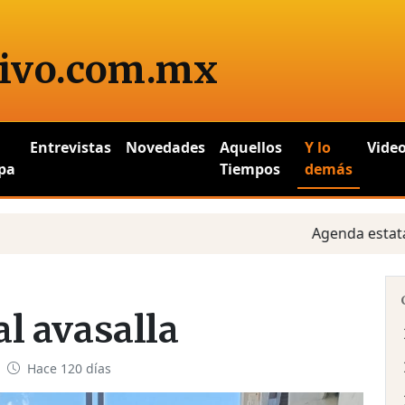
ivo
.com.mx
Entrevistas
Novedades
Aquellos
Y lo
Vide
pa
Tiempos
demás
Agenda estatal y análisi
l avasalla
 ·
Hace 120 días