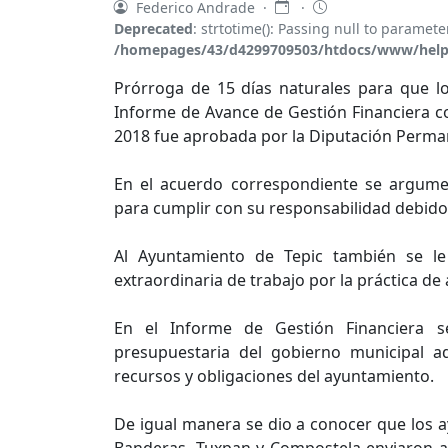
Federico Andrade ·
·
Deprecated
: strtotime(): Passing null to paramete
/homepages/43/d4299709503/htdocs/www/help
Prórroga de 15 días naturales para que l
Informe de Avance de Gestión Financiera cor
2018 fue aprobada por la Diputación Perma
En el acuerdo correspondiente se argume
para cumplir con su responsabilidad debido 
Al Ayuntamiento de Tepic también se le 
extraordinaria de trabajo por la práctica de 
En el Informe de Gestión Financiera se
presupuestaria del gobierno municipal a
recursos y obligaciones del ayuntamiento.
De igual manera se dio a conocer que los a
Banderas, Tuxpan y Compostela enviaron a