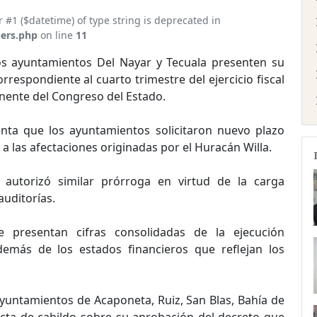
r #1 ($datetime) of type string is deprecated in
ers.php
on line
11
os ayuntamientos Del Nayar y Tecuala presenten su
respondiente al cuarto trimestre del ejercicio fiscal
nente del Congreso del Estado.
nta que los ayuntamientos solicitaron nuevo plazo
a las afectaciones originadas por el Huracán Willa.
autorizó similar prórroga en virtud de la carga
auditorías.
 presentan cifras consolidadas de la ejecución
demás de los estados financieros que reflejan los
yuntamientos de Acaponeta, Ruiz, San Blas, Bahía de
cta de cabildo sobre su aprobación del decreto que