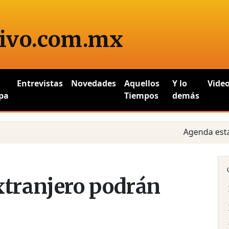
ivo
.com.mx
Entrevistas
Novedades
Aquellos
Y lo
Vide
pa
Tiempos
demás
Agenda estatal y 
xtranjero podrán