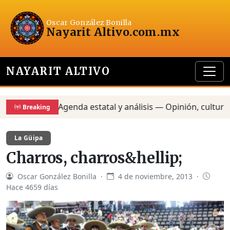
Oscar González Bonilla
Nayarit Altivo
.com.mx
NAYARIT ALTIVO
Agenda estatal y análisis — Opinión, cultura y p
Breaking
La Güipa
Charros, charros&hellip;
Oscar González Bonilla ·
4 de noviembre, 2013 ·
Hace 4659 días