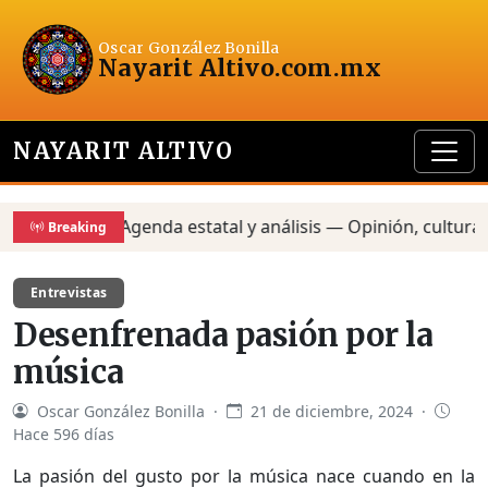
Oscar González Bonilla
Nayarit Altivo
.com.mx
NAYARIT ALTIVO
Agenda estatal y análisis — Opinión, cultura y p
Breaking
Entrevistas
Desenfrenada pasión por la
música
Oscar González Bonilla ·
21 de diciembre, 2024 ·
Hace 596 días
La pasión del gusto por la música nace cuando en la