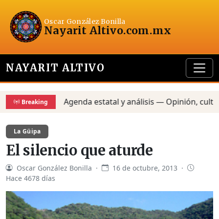
Oscar González Bonilla
Nayarit Altivo
.com.mx
NAYARIT ALTIVO
Agenda estatal y análisis — Opinión, cultura y
Breaking
La Güipa
El silencio que aturde
Oscar González Bonilla ·
16 de octubre, 2013 ·
Hace 4678 días