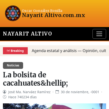
Oscar González Bonilla
Nayarit Altivo
.com.mx
NAYARIT ALTIVO
Agenda estatal y análisis — Opinión, cultura y
Breaking
Noticias
La bolsita de
cacahuates&hellip;
José Ma. Narváez Ramírez ·
30 de noviembre, -0001 ·
Hace 740234 días