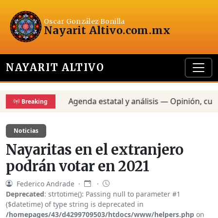
Oscar González Bonilla
Nayarit Altivo
.com.mx
NAYARIT ALTIVO
Agenda estatal y análisis — Opinión, cultur
Breaking
Noticias
Nayaritas en el extranjero
podrán votar en 2021
Federico Andrade ·
·
Deprecated
: strtotime(): Passing null to parameter #1
($datetime) of type string is deprecated in
/homepages/43/d4299709503/htdocs/www/helpers.php
on