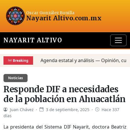
Oscar González Bonilla
Nayarit Altivo
.com.mx
NAYARIT ALTIVO
Agenda estatal y análisis — Opinión, cultur
Breaking
Noticias
Responde DIF a necesidades
de la población en Ahuacatlán
Juan Chávez ·
3 de septiembre, 2025 ·
Hace 337
días
La presidenta del Sistema DIF Nayarit, doctora Beatriz