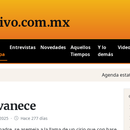
ivo
.com.mx
Entrevistas
Novedades
Aquellos
Y lo
Vide
pa
Tiempos
demás
Agenda estatal y aná
vanece
 2025 ·
Hace 277 días
madre, se asemeja a la llama de un cirio que con base