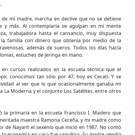
.
co de mi madre, marcha en declive que no se detiene
ás y más. Al contemplarla se agolpan en mi mente
eza, trabajadora hasta el cansancio, muy dispuesta
e la familia con dinero que obtenía por medio de la
travenosas, además de sueros. Todos los días hacía
olonias, estuches de jeringa en mano.
en cursos realizados en la escuela técnica que el
pic conocimos tan sólo por 47, hoy es Cecati. Y se
ctividad al ver que lo que ocasionalmente ganaba mi
 La Moderna y el conjunto Los Satélites, entre otros
ó la primaria en la escuela Francisco I. Madero que
 ameritada maestra Ramona Ceceña, y mi madre como
r de Nayarit el sexenio que inició en 1987. No contó
la economía en casa fue raquítica. Su madre vendía