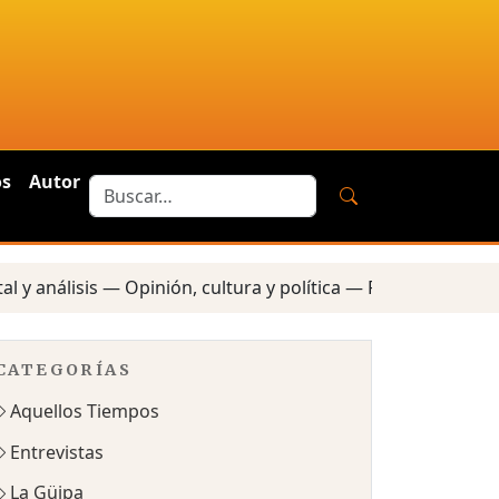
os
Autor
lisis — Opinión, cultura y política — Reportes locales — Co
CATEGORÍAS
Aquellos Tiempos
Entrevistas
La Güipa