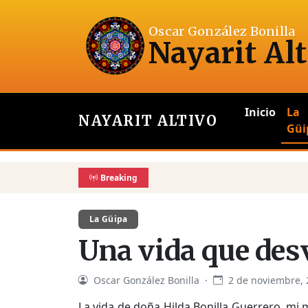
Oscar González Bonilla
Nayarit Alt
Inicio
La
NAYARIT ALTIVO
Güi
Breaking
La Güipa
Una vida que des
Oscar González Bonilla ·
2 de noviembre,
La vida de doña Hilda Bonilla Guerrero, mi 