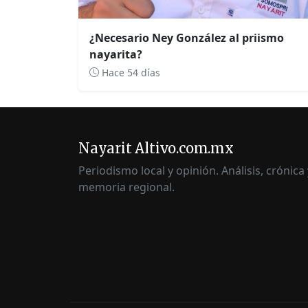
¿Necesario Ney González al priismo
nayarita?
Hace 54 días
Nayarit Altivo.com.mx
Periodismo local y opinión. Análisis, crónica 
memoria regional.