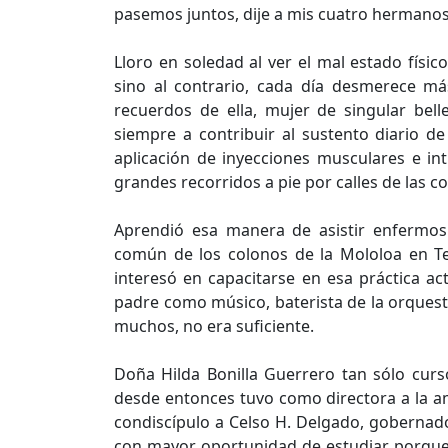
pasemos juntos, dije a mis cuatro hermanos
Lloro en soledad al ver el mal estado físi
sino al contrario, cada día desmerece m
recuerdos de ella, mujer de singular bell
siempre a contribuir al sustento diario d
aplicación de inyecciones musculares e in
grandes recorridos a pie por calles de las c
Aprendió esa manera de asistir enfermos 
común de los colonos de la Mololoa en Te
interesó en capacitarse en esa práctica a
padre como músico, baterista de la orquesta
muchos, no era suficiente.
Doña Hilda Bonilla Guerrero tan sólo curs
desde entonces tuvo como directora a la
condiscípulo a Celso H. Delgado, gobernado
con mayor oportunidad de estudiar porque 