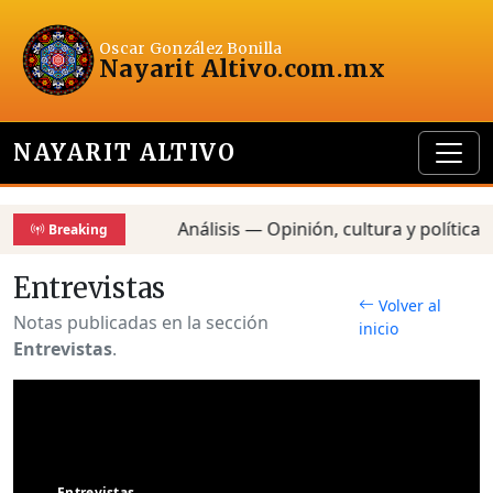
Oscar González Bonilla
Nayarit Altivo
.com.mx
NAYARIT ALTIVO
Análisis — Opinión, cultura y política — Rep
Breaking
Entrevistas
Volver al
Notas publicadas en la sección
inicio
Entrevistas
.
Entrevistas