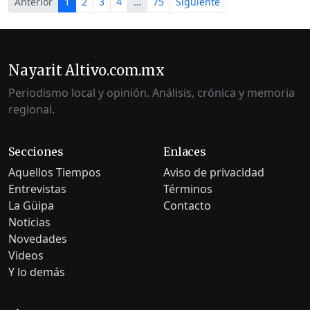
Anterior
1
2
3
4
…
75
Siguiente
Nayarit Altivo.com.mx
Periodismo local y opinión. Análisis, crónica y memoria
regional.
Secciones
Enlaces
Aquellos Tiempos
Aviso de privacidad
Entrevistas
Términos
La Güipa
Contacto
Noticias
Novedades
Videos
Y lo demás