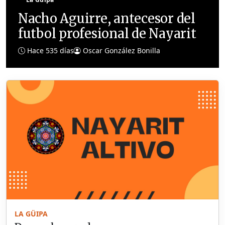
Nacho Aguirre, antecesor del
futbol profesional de Nayarit
Hace 535 días
Oscar González Bonilla
LA GÜIPA