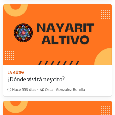
LA GÜIPA
¿Dónde vivirá neycito?
Hace 553 días ·
Oscar González Bonilla