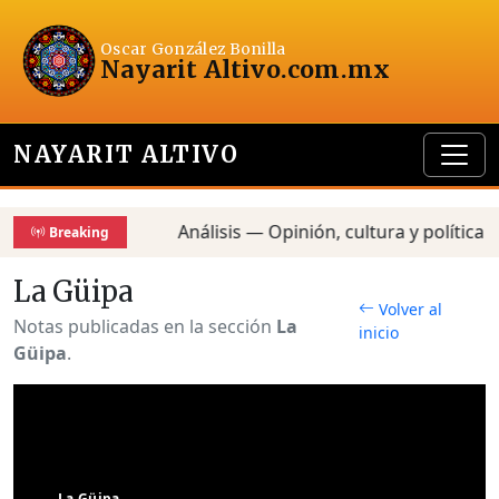
Oscar González Bonilla
Nayarit Altivo
.com.mx
NAYARIT ALTIVO
Análisis — Opinión, cultura y política —
Breaking
La Güipa
Volver al
Notas publicadas en la sección
La
inicio
Güipa
.
La Güipa