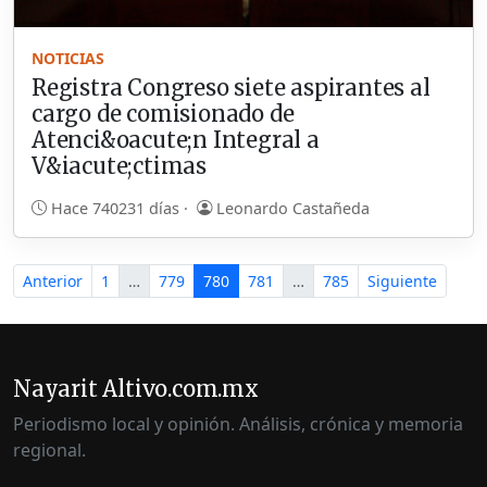
NOTICIAS
Registra Congreso siete aspirantes al
cargo de comisionado de
Atenci&oacute;n Integral a
V&iacute;ctimas
Hace 740231 días ·
Leonardo Castañeda
Anterior
1
…
779
780
781
…
785
Siguiente
Nayarit Altivo.com.mx
Periodismo local y opinión. Análisis, crónica y memoria
regional.