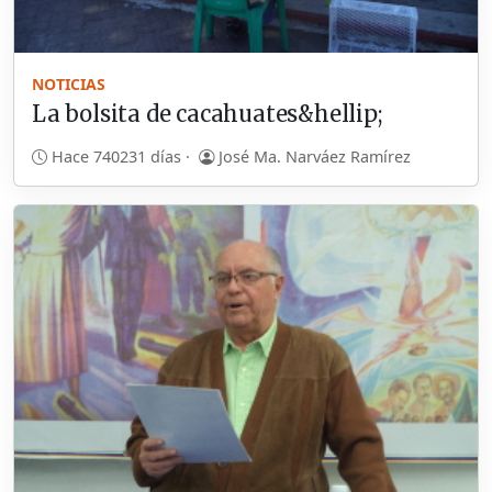
NOTICIAS
La bolsita de cacahuates&hellip;
Hace 740231 días ·
José Ma. Narváez Ramírez