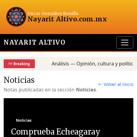
Oscar González Bonilla
Nayarit Altivo
.com.mx
NAYARIT ALTIVO
Análisis — Opinión, cultura y política — R
Breaking
Noticias
Volver al inicio
Notas publicadas en la sección
Noticias
.
Noticias
Comprueba Echeagaray